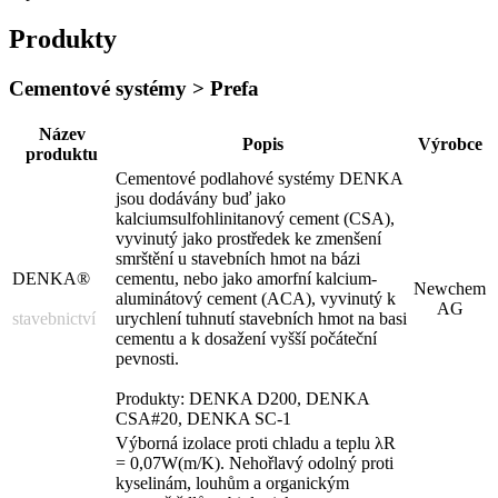
Produkty
Cementové systémy > Prefa
Název
Popis
Výrobce
produktu
Cementové podlahové systémy DENKA
jsou dodávány buď jako
kalciumsulfohlinitanový cement (CSA),
vyvinutý jako prostředek ke zmenšení
smrštění u stavebních hmot na bázi
DENKA®
cementu, nebo jako amorfní kalcium-
Newchem
aluminátový cement (ACA), vyvinutý k
AG
stavebnictví
urychlení tuhnutí stavebních hmot na basi
cementu a k dosažení vyšší počáteční
pevnosti.
Produkty: DENKA D200, DENKA
CSA#20, DENKA SC-1
Výborná izolace proti chladu a teplu λR
= 0,07W(m/K). Nehořlavý odolný proti
kyselinám, louhům a organickým