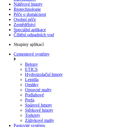
Nátěrové hmoty
Biotechnologie
Péče o domácnost
Osobní péče
Zemědělství
Speciální aplikace
Čištění odpadních vod
Skupiny aplikací
Cementové systémy
Betony
ETICS
Hydroizolační hmoty
Lepidla
Omítky
Opravné malty
Podlahové
Prefa
Spárové hmoty
Stěrkové hmoty
Torkrety
Zálivkové malty
Pastovité systémy