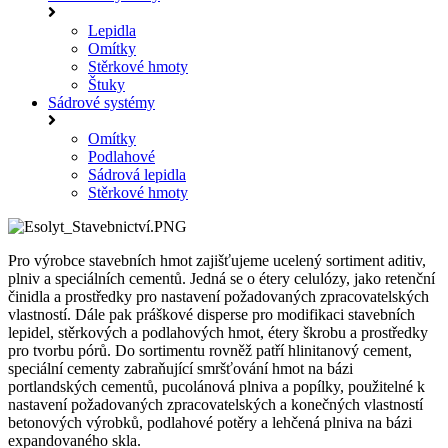
Lepidla
Omítky
Stěrkové hmoty
Štuky
Sádrové systémy
Omítky
Podlahové
Sádrová lepidla
Stěrkové hmoty
Pro výrobce stavebních hmot zajišťujeme ucelený sortiment aditiv,
plniv a speciálních cementů. Jedná se o étery celulózy, jako retenční
činidla a prostředky pro nastavení požadovaných zpracovatelských
vlastností. Dále pak práškové disperse pro modifikaci stavebních
lepidel, stěrkových a podlahových hmot, étery škrobu a prostředky
pro tvorbu pórů. Do sortimentu rovněž patří hlinitanový cement,
speciální cementy zabraňující smršťování hmot na bázi
portlandských cementů, pucolánová plniva a popílky, použitelné k
nastavení požadovaných zpracovatelských a konečných vlastností
betonových výrobků, podlahové potěry a lehčená plniva na bázi
expandovaného skla.