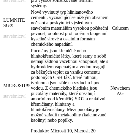
stavebnictví
pro vysoce sofistikované ternární
systémy.
Nově vyvinutý typ hlinitanového
cementu, vyznačující se nízkým obsahem
LUMNITE
nečistot a poskytující výsledným
SG®
stavebním materiálům vysokou počáteční
Calucem
pevnost, odolnost proti oděru a biogenní
stavebnictví
kyselině sírové a ostatním formám
chemického napadání.
Pucolány jsou křemičité nebo
hlinitokřemičité látky, které samy o sobě
nemají žádnou vazebnou schopnost, ale s
hydroxidem vápenatým a vodou reagují
za běžných teplot za vzniku cementu
podobných CSH fází, které tuhnou,
tvrdnou a jsou stálé na vzduchu i pod
MICROSIT®
vodou. Z chemického hlediska jsou
Newchem
pucolány materiály, které obsahují
AG
stavebnictví
amorfní oxid křemičitý SiO2 a reaktivní
křemičitany, hlinitany a
hlinitokřemičitany. Mezi pucolány je
možné zařadit metakaoliny (kalcinované
kaoliny) nebo popílky.
Produkty: Microsit 10, Microsit 20