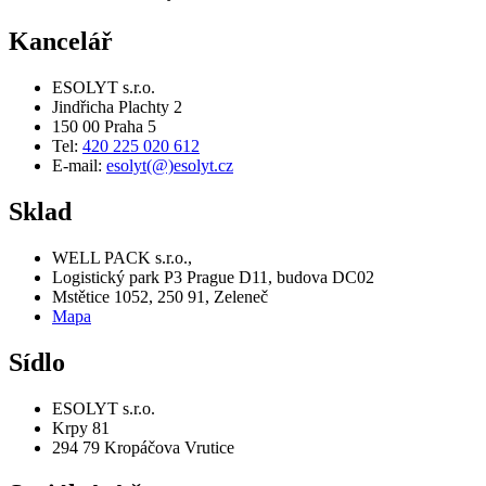
Kancelář
ESOLYT s.r.o.
Jindřicha Plachty 2
150 00 Praha 5
Tel:
420 225 020 612
E-mail:
esolyt(@)esolyt.cz
Sklad
WELL PACK s.r.o.,
Logistický park P3 Prague D11, budova DC02
Mstětice 1052, 250 91, Zeleneč
Mapa
Sídlo
ESOLYT s.r.o.
Krpy 81
294 79 Kropáčova Vrutice