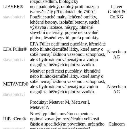
rozpouštědlům, biologicky
LIAVER®
nenapadnutelný, odolný proti mrazu a
Liaver
tvarově stálý při teplotách do 750°C.
GmbH &
stavebnictví
Použití: suché malty, lehčené omítky,
Co.KG
lehčené betony, izolační betony, suchá
výstavba / izolace, násypy, hliněné
stavební materiály, pojené nebo volné
plnivo, těsnění vývrtů, prefa produkty.
EFA Füller patří mezi pucolány, křemičité
EFA Füller®
nebo hlinitokřemičité látky, které samy o
Newchem
sobě nemají žádnou vazebnou schopnost,
AG
stavebnictví
ale s hydroxidem vápenatým a vodou
reagují za běžných teplot za vzniku.
Metaver patří mezi pucolány, křemičité
nebo hlinitokřemičité látky, které samy o
sobě nemají žádnou vazebnou schopnost,
METAVER®
ale s hydroxidem vápenatým a vodou
Newchem
reagují za běžných teplot za vzniku.
AG
stavebnictví
Produkty: Metaver M, Metaver I,
Metaver N
Nový typ hlinitanového cementu s
HiPerCem®
optimalizovaným rozdělením velikosti
částic a specifickým povrchem, určeného
Calucem