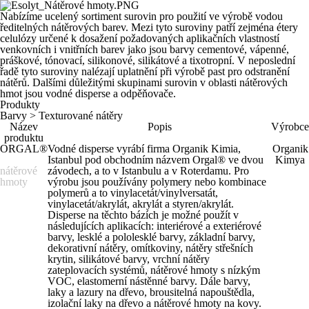
Nabízíme ucelený sortiment surovin pro použití ve výrobě vodou
ředitelných nátěrových barev. Mezi tyto suroviny patří zejména étery
celulózy určené k dosažení požadovaných aplikačních vlastností
venkovních i vnitřních barev jako jsou barvy cementové, vápenné,
práškové, tónovací, silikonové, silikátové a tixotropní. V neposlední
řadě tyto suroviny nalézají uplatnění při výrobě past pro odstranění
nátěrů. Dalšími důležitými skupinami surovin v oblasti nátěrových
hmot jsou vodné disperse a odpěňovače.
Produkty
Barvy > Texturované nátěry
Název
Popis
Výrobce
produktu
ORGAL®
Vodné disperse vyrábí firma Organik Kimia,
Organik
Istanbul pod obchodním názvem Orgal® ve dvou
Kimya
nátěrové
závodech, a to v Istanbulu a v Roterdamu. Pro
hmoty
výrobu jsou používány polymery nebo kombinace
polymerů a to vinylacetát/vinylversatát,
vinylacetát/akrylát, akrylát a styren/akrylát.
Disperse na těchto bázích je možné použít v
následujících aplikacích: interiérové a exteriérové
barvy, lesklé a pololesklé barvy, základní barvy,
dekorativní nátěry, omítkoviny, nátěry střešních
krytin, silikátové barvy, vrchní nátěry
zateplovacích systémů, nátěrové hmoty s nízkým
VOC, elastomerní nástěnné barvy. Dále barvy,
laky a lazury na dřevo, brousitelná napouštědla,
izolační laky na dřevo a nátěrové hmoty na kovy.