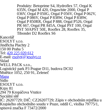
Produkty: Betoprime S4, Hydroflex 57, Orgal K
635N, Orgal M 420, Orgawhite 2000, Orgal P
036V, Orgal P 050G, Orgal P 056V, Orgal P 062V,
Orgal P 086V, Orgal P 838W, Orgal P 838W,
Orgal P 850RR, Orgal P 888, Orgal P526, Orgal
PR 667, Orgal PR 845A, Orgal PST 100, Orgal
PST 50APST 50E, Rooflex 28, Rooflex 35,
Tibonder D2 Rooflex S6
Kancelář
ESOLYT s.r.o.
Jindřicha Plachty 2
150 00 Praha 5
Tel:
420 225 020 612
E-mail:
esolyt(@)esolyt.cz
Sklad
WELL PACK s.r.o.,
Logistický park P3 Prague D11, budova DC02
Mstětice 1052, 250 91, Zeleneč
Mapa
Sídlo
ESOLYT s.r.o.
Krpy 81
294 79 Kropáčova Vrutice
Sociální sítě
IČ: 26207729; DIČ: CZ26207729; Zápis v obchodním rejstříku u
Krajského obchodního soudu v Praze, oddíl C, vložka 79775/1,
spisová značka F 73472/2000