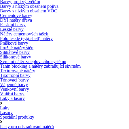
Barvy proti výkvětům
Barvy s nízkým obsahem pojiva
Barvy s nízkým obsahem VOC
Cementové barvy
DYI nátěry dřeva
Fasádní barvy
Lesklé barvy
Nátěry cementových tašek
Polo lesklé (egg-shell) nátěry
Práškové barvy
Pružné nátěry stěn
Silikátové barvy
Silikonové barvy
Svrchní nátěr zateplovacího systému
Tanin blocking a nátěry zabraňující skvrnám
Texturované nátěry
Tixotropní barvy
Tónovací barvy
Vápenné barvy
Venkovní barvy
Vnitřní barvy
Laky a lasury
Laky
Lasury
Speciální produkty
Pasty pro odstraňování nátěrů