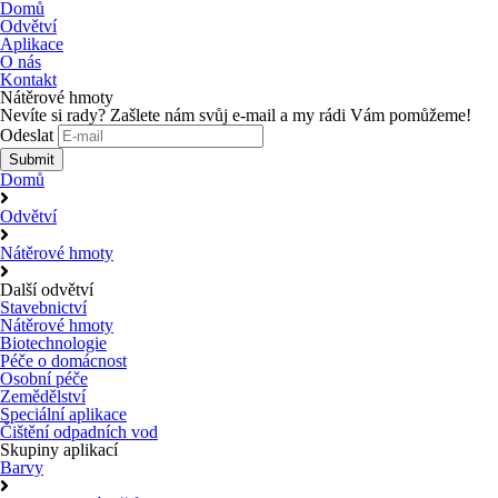
Domů
Odvětví
Aplikace
O nás
Kontakt
Nátěrové hmoty
Nevíte si rady? Zašlete nám svůj e-mail a my rádi Vám pomůžeme!
Odeslat
Submit
Domů
Odvětví
Nátěrové hmoty
Další odvětví
Stavebnictví
Nátěrové hmoty
Biotechnologie
Péče o domácnost
Osobní péče
Zemědělství
Speciální aplikace
Čištění odpadních vod
Skupiny aplikací
Barvy