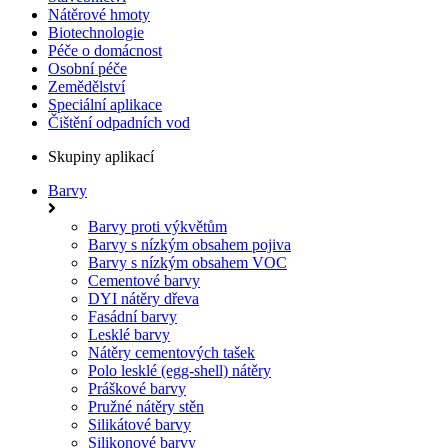
Nátěrové hmoty
Biotechnologie
Péče o domácnost
Osobní péče
Zemědělství
Speciální aplikace
Čištění odpadních vod
Skupiny aplikací
Barvy
Barvy proti výkvětům
Barvy s nízkým obsahem pojiva
Barvy s nízkým obsahem VOC
Cementové barvy
DYI nátěry dřeva
Fasádní barvy
Lesklé barvy
Nátěry cementových tašek
Polo lesklé (egg-shell) nátěry
Práškové barvy
Pružné nátěry stěn
Silikátové barvy
Silikonové barvy