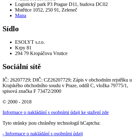
Logistický park P3 Prague D11, budova DC02
Mstětice 1052, 250 91, Zeleneč
Mapa
Sídlo
ESOLYT s.r.o.
Krpy 81
294 79 Kropáčova Vrutice
Sociální sítě
IČ: 26207729; DIČ: CZ26207729; Zápis v obchodním rejstříku u
Krajského obchodního soudu v Praze, oddíl C, vložka 79775/1,
spisová značka F 73472/2000
© 2000 - 2018
Informace o nakládání s osobními údaji ke stažení zde
Tyto stránky jsou chráněny technologií hCaptcha:
- Informace o nakládání s osobními údaji