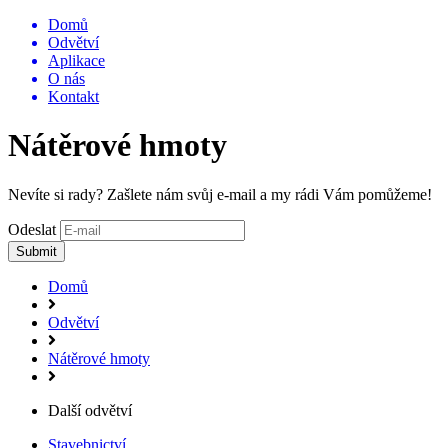
Domů
Odvětví
Aplikace
O nás
Kontakt
Nátěrové hmoty
Nevíte si rady? Zašlete nám svůj e-mail a my rádi Vám pomůžeme!
Odeslat
Submit
Domů
Odvětví
Nátěrové hmoty
Další odvětví
Stavebnictví