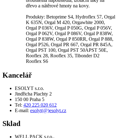
brousitelná napouštědla, izolační laky na
dřevo a nátěrové hmoty na kovy.
Produkty: Betoprime S4, Hydroflex 57, Orgal
K 635N, Orgal M 420, Orgawhite 2000,
Orgal P 036V, Orgal P 050G, Orgal P 056V,
Orgal P 062V, Orgal P 086V, Orgal P 838W,
Orgal P 838W, Orgal P 850RR, Orgal P 888,
Orgal P526, Orgal PR 667, Orgal PR 845A,
Orgal PST 100, Orgal PST 50APST 50E,
Rooflex 28, Rooflex 35, Tibonder D2
Rooflex S6
Kancelář
ESOLYT s.r.o.
Jindřicha Plachty 2
150 00 Praha 5
Tel:
420 225 020 612
E-mail:
esolyt(@)esolyt.cz
Sklad
WELL PACK s.r.o.,