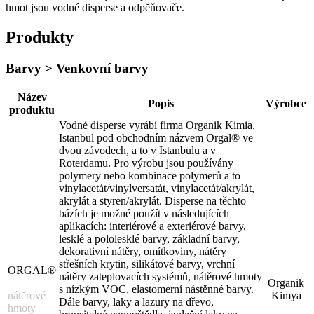
hmot jsou vodné disperse a odpěňovače.
Produkty
Barvy > Venkovní barvy
Název
Popis
Výrobce
produktu
Vodné disperse vyrábí firma Organik Kimia,
Istanbul pod obchodním názvem Orgal® ve
dvou závodech, a to v Istanbulu a v
Roterdamu. Pro výrobu jsou používány
polymery nebo kombinace polymerů a to
vinylacetát/vinylversatát, vinylacetát/akrylát,
akrylát a styren/akrylát. Disperse na těchto
bázích je možné použít v následujících
aplikacích: interiérové a exteriérové barvy,
lesklé a pololesklé barvy, základní barvy,
dekorativní nátěry, omítkoviny, nátěry
střešních krytin, silikátové barvy, vrchní
ORGAL®
nátěry zateplovacích systémů, nátěrové hmoty
Organik
s nízkým VOC, elastomerní nástěnné barvy.
nátěrové
Kimya
Dále barvy, laky a lazury na dřevo,
hmoty