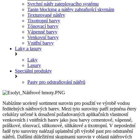
Svrchní nátěr zateplovacího systému
Tanin blocking a nátěry zabraňující skvrnám
Texturované nátěry
Tixotropní barvy
Tónovací barvy
Vápenné barvy
Venkovní barvy
Vnitřní barvy
Laky a lasury
Laky
Lasury
Speciální produkty
Pasty pro odstraňování nátěrů
Nabízíme ucelený sortiment surovin pro použití ve výrobě vodou
ředitelných nátěrových barev. Mezi tyto suroviny patří zejména étery
celulózy určené k dosažení požadovaných aplikačních vlastností
venkovních i vnitřních barev jako jsou barvy cementové, vápenné,
práškové, tónovací, silikonové, silikátové a tixotropní. V neposlední
řadě tyto suroviny nalézají uplatnění při výrobě past pro odstranění
nátěrů. Dalšími důležitými skupinami surovin v oblasti nátěrových